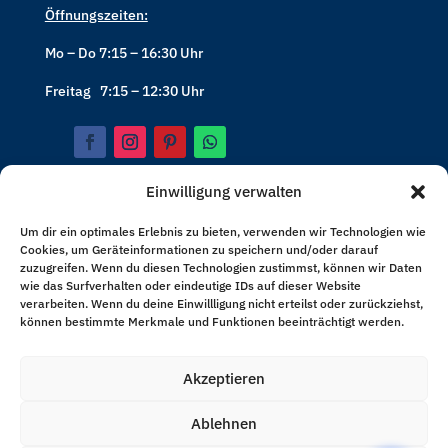
Öffnungszeiten:
Mo – Do 7:15 – 16:30 Uhr
Freitag 7:15 – 12:30 Uhr
Einwilligung verwalten
Haben Sie Fragen oder benötigen Sie ein individuelles
Um dir ein optimales Erlebnis zu bieten, verwenden wir Technologien wie
Cookies, um Geräteinformationen zu speichern und/oder darauf
Angebot?
zuzugreifen. Wenn du diesen Technologien zustimmst, können wir Daten
wie das Surfverhalten oder eindeutige IDs auf dieser Website
Kontaktieren Sie uns noch heute und unser Team wird
verarbeiten. Wenn du deine Einwillligung nicht erteilst oder zurückziehst,
sich umgehend bei Ihnen melden.
können bestimmte Merkmale und Funktionen beeinträchtigt werden.
Kontakt
Akzeptieren
Ablehnen